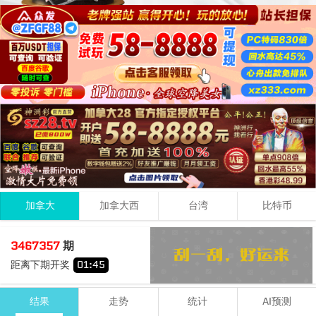
加拿大
加拿大西
台湾
比特币
6
8
1
15
3467357
期
+
+
=
距离下期开奖
01
:
44
大
单
结果
走势
统计
AI预测
期号
时间
号码